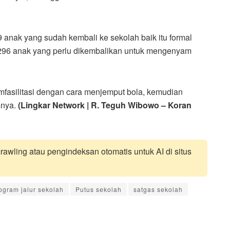
9 anak yang sudah kembali ke sekolah baik itu formal
1.296 anak yang perlu dikembalikan untuk mengenyam
mfasilitasi dengan cara menjemput bola, kemudian
snya.
(Lingkar Network | R. Teguh Wibowo – Koran
awling atau pengindeksan otomatis untuk AI di situs
ogram jalur sekolah
Putus sekolah
satgas sekolah