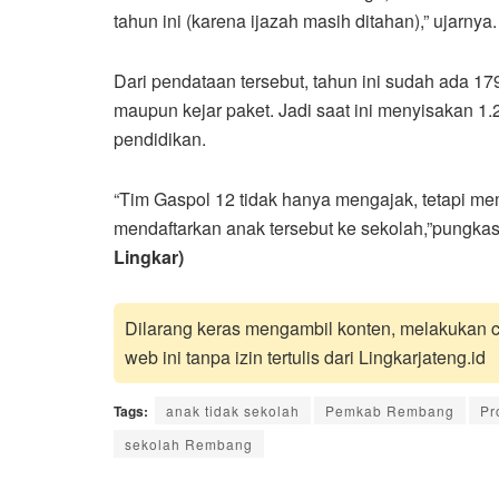
tahun ini (karena ijazah masih ditahan),” ujarnya.
Dari pendataan tersebut, tahun ini sudah ada 17
maupun kejar paket. Jadi saat ini menyisakan 
pendidikan.
“Tim Gaspol 12 tidak hanya mengajak, tetapi me
mendaftarkan anak tersebut ke sekolah,”pungka
Lingkar)
Dilarang keras mengambil konten, melakukan cr
web ini tanpa izin tertulis dari Lingkarjateng.id
Tags:
anak tidak sekolah
Pemkab Rembang
Pr
sekolah Rembang