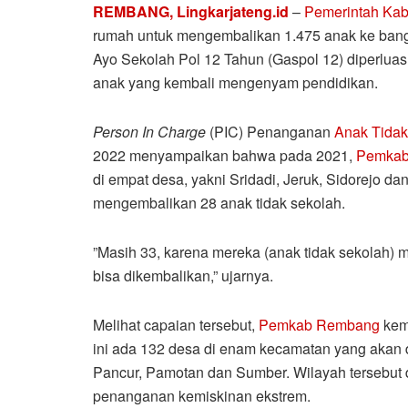
REMBANG, Lingkarjateng.id
–
Pemerintah Ka
rumah untuk mengembalikan 1.475 anak ke bangk
Ayo Sekolah Pol 12 Tahun (Gaspol 12) diperluas
anak yang kembali mengenyam pendidikan.
Person In Charge
(PIC) Penanganan
Anak Tidak
2022 menyampaikan bahwa pada 2021,
Pemkab
di empat desa, yakni Sridadi, Jeruk, Sidorejo dan
mengembalikan 28 anak tidak sekolah.
”Masih 33, karena mereka (anak tidak sekolah) 
bisa dikembalikan,” ujarnya.
Melihat capaian tersebut,
Pemkab Rembang
kem
ini ada 132 desa di enam kecamatan yang akan 
Pancur, Pamotan dan Sumber. Wilayah tersebut d
penanganan kemiskinan ekstrem.