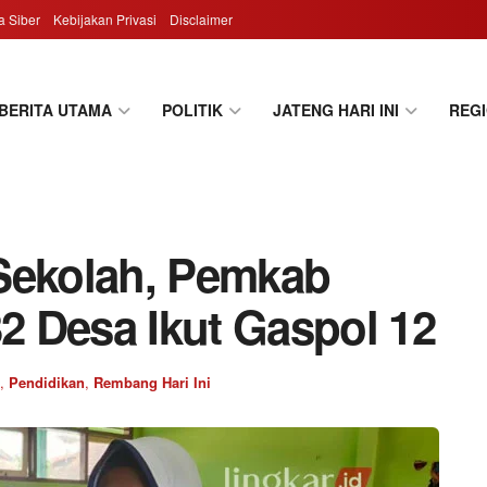
 Siber
Kebijakan Privasi
Disclaimer
BERITA UTAMA
POLITIK
JATENG HARI INI
REG
Sekolah, Pemkab
 Desa Ikut Gaspol 12
,
Pendidikan
,
Rembang Hari Ini