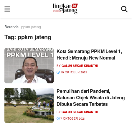
Beranda
|
ppkm jateng
Tag:
ppkm jateng
Kota Semarang PPKM Level 1,
Hendi: Menuju New Normal
BY
GALUH SEKAR KINANTHI
19 OKTOBER 2021
Pemulihan dari Pandemi,
Ratusan Objek Wisata di Jateng
Dibuka Secara Terbatas
BY
GALUH SEKAR KINANTHI
7 OKTOBER 2021