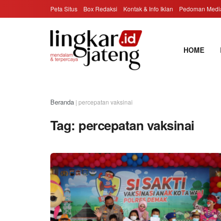
Peta Situs
Box Redaksi
Kontak & Info Iklan
Pedoman Media
HOME
Beranda
|
percepatan vaksinai
Tag:
percepatan vaksinai