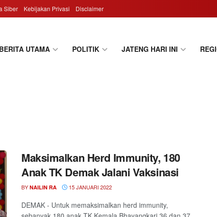
 Siber
Kebijakan Privasi
Disclaimer
BERITA UTAMA
POLITIK
JATENG HARI INI
REG
Maksimalkan Herd Immunity, 180
Anak TK Demak Jalani Vaksinasi
BY
15 JANUARI 2022
NAILIN RA
DEMAK - Untuk memaksimalkan herd immunity,
sebanyak 180 anak TK Kemala Bhayangkari 36 dan 37