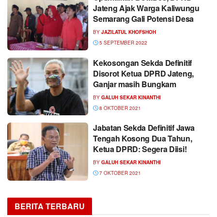
Jateng Ajak Warga Kaliwungu
Semarang Gali Potensi Desa
BY
JAZILATUL KHOFSHOH
5 SEPTEMBER 2022
Kekosongan Sekda Definitif
Disorot Ketua DPRD Jateng,
Ganjar masih Bungkam
BY
GALUH SEKAR KINANTHI
8 OKTOBER 2021
Jabatan Sekda Definitif Jawa
Tengah Kosong Dua Tahun,
Ketua DPRD: Segera Diisi!
BY
GALUH SEKAR KINANTHI
7 OKTOBER 2021
BERITA TERBARU