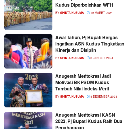
Kudus Diperbolehkan WFH
BY
SHINTA KUSUMA
19 MARET 2024
Awal Tahun, Pj Bupati Bergas
Ingatkan ASN Kudus Tingkatkan
Kinerja dan Disiplin
BY
SHINTA KUSUMA
3 JANUARI 2024
Anugerah Meritokrasi Jadi
Motivasi BKPSDM Kudus
Tambah Nilai Indeks Merit
BY
SHINTA KUSUMA
8 DESEMBER 2023
Anugerah Meritokrasi KASN
2023, Pj Bupati Kudus Raih Dua
Penghargaan