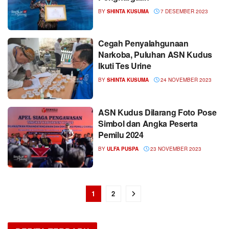
BY
SHINTA KUSUMA
7 DESEMBER 2023
Cegah Penyalahgunaan
Narkoba, Puluhan ASN Kudus
Ikuti Tes Urine
BY
SHINTA KUSUMA
24 NOVEMBER 2023
ASN Kudus Dilarang Foto Pose
Simbol dan Angka Peserta
Pemilu 2024
BY
ULFA PUSPA
23 NOVEMBER 2023
1
2