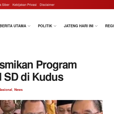
 Siber
Kebijakan Privasi
Disclaimer
BERITA UTAMA
POLITIK
JATENG HARI INI
REG
smikan Program
l SD di Kudus
Nasional
,
News