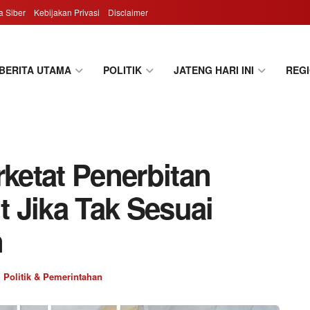
 Siber
Kebijakan Privasi
Disclaimer
BERITA UTAMA
POLITIK
JATENG HARI INI
REG
etat Penerbitan
t Jika Tak Sesuai
n
,
Politik & Pemerintahan