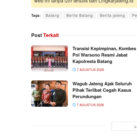
web ini tanpa izin tertulis dari Lingkarjateng.id
Tags:
Batang
Berita Batang
Berita jateng
Pe
Post
Terkait
Transisi Kepimpinan, Kombes
Pol Warsono Resmi Jabat
Kapolresta Batang
7 AGUSTUS 2026
Wagub Jateng Ajak Seluruh
Pihak Terlibat Cegah Kasus
Perundungan
7 AGUSTUS 2026
L