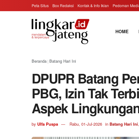
Peta Situs
Box Redaksi
Kontak & Info Iklan
Pedoman Media
HOME
Beranda
Batang Hari Ini
|
DPUPR Batang Perk
PBG, Izin Tak Terbi
Aspek Lingkunga
by
Ulfa Puspa
Rabu, 01-Jul-2026
in
Batang Hari Ini