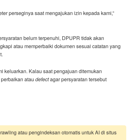
eter perseginya saat mengajukan izin kepada kami,”
ersyaratan belum terpenuhi, DPUPR tidak akan
gkapi atau memperbaiki dokumen sesuai catatan yang
t.
mi keluarkan. Kalau saat pengajuan ditemukan
 perbaikan atau
defect
agar persyaratan tersebut
awling atau pengindeksan otomatis untuk AI di situs