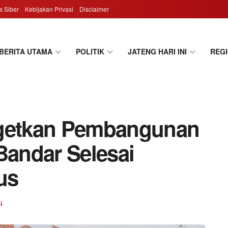
 Siber
Kebijakan Privasi
Disclaimer
BERITA UTAMA
POLITIK
JATENG HARI INI
REG
rgetkan Pembangunan
Bandar Selesai
us
i