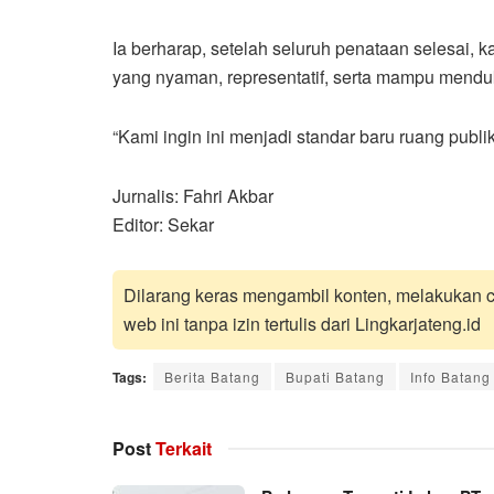
Ia berharap, setelah seluruh penataan selesai,
yang nyaman, representatif, serta mampu menduk
“Kami ingin ini menjadi standar baru ruang publi
Jurnalis: Fahri Akbar
Editor: Sekar
Dilarang keras mengambil konten, melakukan cr
web ini tanpa izin tertulis dari Lingkarjateng.id
Tags:
Berita Batang
Bupati Batang
Info Batang
Post
Terkait