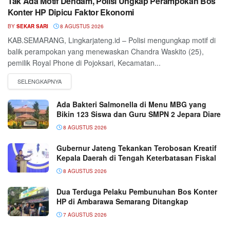
Tak Ada Motif Dendam, Polisi Ungkap Perampokan Bos
Konter HP Dipicu Faktor Ekonomi
BY
SEKAR SARI
8 AGUSTUS 2026
KAB.SEMARANG, Lingkarjateng.id – Polisi mengungkap motif di
balik perampokan yang menewaskan Chandra Waskito (25),
pemilik Royal Phone di Pojoksari, Kecamatan...
Ada Bakteri Salmonella di Menu MBG yang
Bikin 123 Siswa dan Guru SMPN 2 Jepara Diare
8 AGUSTUS 2026
Gubernur Jateng Tekankan Terobosan Kreatif
Kepala Daerah di Tengah Keterbatasan Fiskal
8 AGUSTUS 2026
Dua Terduga Pelaku Pembunuhan Bos Konter
HP di Ambarawa Semarang Ditangkap
7 AGUSTUS 2026