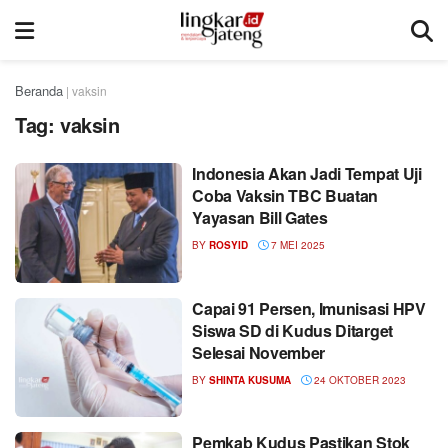
Beranda
|
vaksin
Tag:
vaksin
Indonesia Akan Jadi Tempat Uji
Coba Vaksin TBC Buatan
Yayasan Bill Gates
BY
ROSYID
7 MEI 2025
Capai 91 Persen, Imunisasi HPV
Siswa SD di Kudus Ditarget
Selesai November
BY
SHINTA KUSUMA
24 OKTOBER 2023
Pemkab Kudus Pastikan Stok