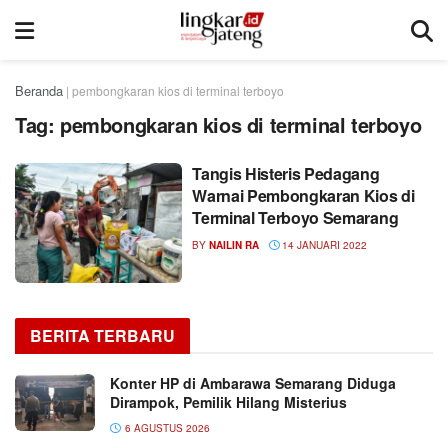
Beranda
|
pembongkaran kios di terminal terboyo
Tag:
pembongkaran kios di terminal terboyo
Tangis Histeris Pedagang
Warnai Pembongkaran Kios di
Terminal Terboyo Semarang
BY
NAILIN RA
14 JANUARI 2022
BERITA TERBARU
Konter HP di Ambarawa Semarang Diduga
Dirampok, Pemilik Hilang Misterius
6 AGUSTUS 2026