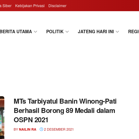
 Siber
Kebijakan Privasi
Disclaimer
BERITA UTAMA
POLITIK
JATENG HARI INI
REG
MTs Tarbiyatul Banin Winong-Pati
Berhasil Borong 89 Medali dalam
OSPN 2021
BY
2 DESEMBER 2021
NAILIN RA