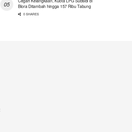
Cegah Kelangkaan, Kuota LPG Subsidi di
Blora Ditambah hingga 157 Ribu Tabung
0 SHARES
t