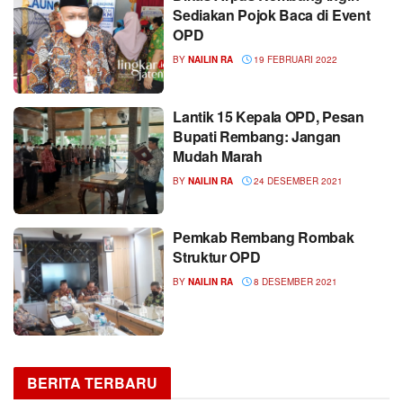
Sediakan Pojok Baca di Event
OPD
BY
NAILIN RA
19 FEBRUARI 2022
Lantik 15 Kepala OPD, Pesan
Bupati Rembang: Jangan
Mudah Marah
BY
NAILIN RA
24 DESEMBER 2021
Pemkab Rembang Rombak
Struktur OPD
BY
NAILIN RA
8 DESEMBER 2021
BERITA TERBARU