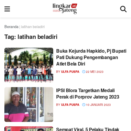
Beranda
|
latihan beladiri
Tag:
latihan beladiri
Buka Kejurda Hapkido, Pj Bupati
Pati Dukung Pengembangan
Atlet Bela Diri
BY
ULFA PUSPA
22 MEI 2023
IPSI Blora Targetkan Medali
Perak di Porprov Jateng 2023
BY
ULFA PUSPA
10 JANUARI 2023
Sempat Viral, 5 Pelaku Tindak