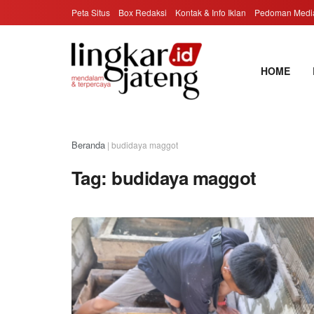
Peta Situs
Box Redaksi
Kontak & Info Iklan
Pedoman Media
HOME
Beranda
|
budidaya maggot
Tag:
budidaya maggot