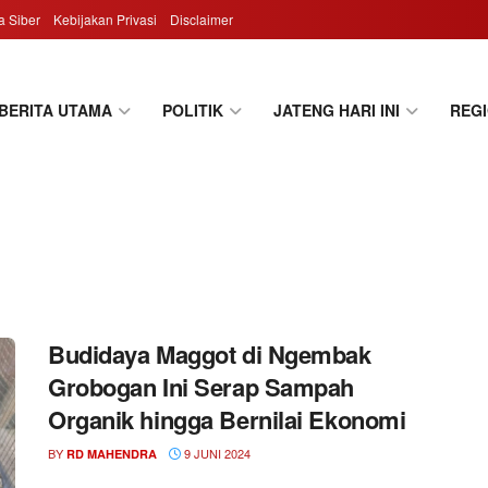
 Siber
Kebijakan Privasi
Disclaimer
BERITA UTAMA
POLITIK
JATENG HARI INI
REG
Budidaya Maggot di Ngembak
Grobogan Ini Serap Sampah
Organik hingga Bernilai Ekonomi
BY
9 JUNI 2024
RD MAHENDRA