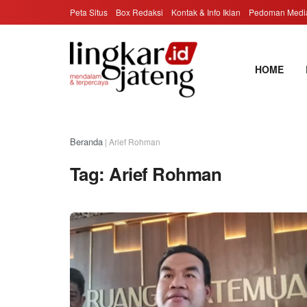
Peta Situs
Box Redaksi
Kontak & Info Iklan
Pedoman Media
HOME
Beranda
|
Arief Rohman
Tag:
Arief Rohman