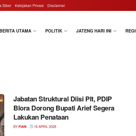
 Siber
Kebijakan Privasi
Disclaimer
BERITA UTAMA
POLITIK
JATENG HARI INI
REG
Jabatan Struktural Diisi Plt, PDIP
Blora Dorong Bupati Arief Segera
Lakukan Penataan
BY
16 APRIL 2026
FIAN