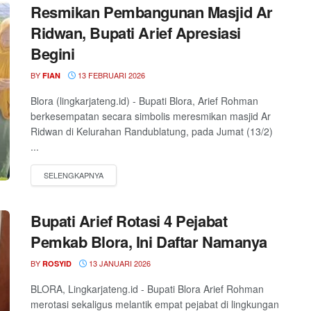
Resmikan Pembangunan Masjid Ar
Ridwan, Bupati Arief Apresiasi
Begini
BY
13 FEBRUARI 2026
FIAN
Blora (lingkarjateng.id) - Bupati Blora, Arief Rohman
berkesempatan secara simbolis meresmikan masjid Ar
Ridwan di Kelurahan Randublatung, pada Jumat (13/2)
...
Bupati Arief Rotasi 4 Pejabat
Pemkab Blora, Ini Daftar Namanya
BY
13 JANUARI 2026
ROSYID
BLORA, Lingkarjateng.id - Bupati Blora Arief Rohman
merotasi sekaligus melantik empat pejabat di lingkungan