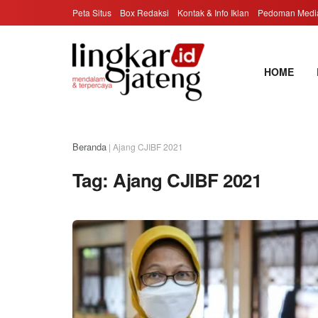
Peta Situs
Box Redaksi
Kontak & Info Iklan
Pedoman Media
HOME
Beranda
|
Ajang CJIBF 2021
Tag:
Ajang CJIBF 2021