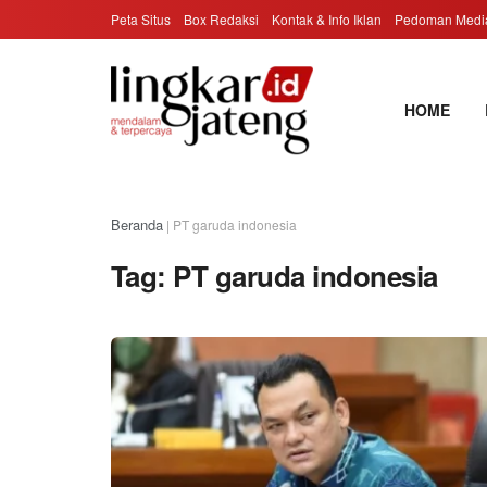
Peta Situs
Box Redaksi
Kontak & Info Iklan
Pedoman Media
HOME
Beranda
|
PT garuda indonesia
Tag:
PT garuda indonesia