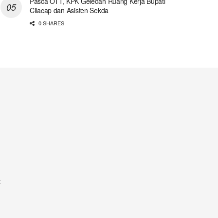
Pasca OTT, KPK Geledah Ruang Kerja Bupati
Cilacap dan Asisten Sekda
0 SHARES
t