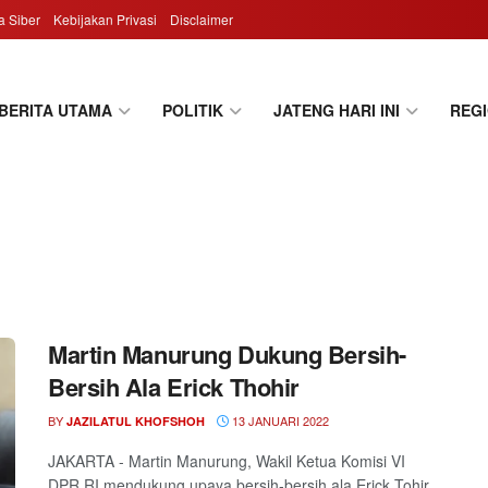
 Siber
Kebijakan Privasi
Disclaimer
BERITA UTAMA
POLITIK
JATENG HARI INI
REG
Martin Manurung Dukung Bersih-
Bersih Ala Erick Thohir
BY
13 JANUARI 2022
JAZILATUL KHOFSHOH
JAKARTA - Martin Manurung, Wakil Ketua Komisi VI
DPR RI mendukung upaya bersih-bersih ala Erick Tohir