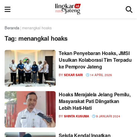
Beranda
|
menangkal hoaks
Tag:
menangkal hoaks
Tekan Penyebaran Hoaks, JMSI
Usulkan Kolaborasi Tim Terpadu
ke Pemprov Jateng
BY
SEKAR SARI
14 APRIL 2026
Hoaks Merajalela Jelang Pemilu,
Masyarakat Pati Diingatkan
Lebih Hati-Hati
BY
SHINTA KUSUMA
9 JANUARI 2024
Sekda Kendal Ingatkan