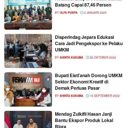
Batang Capai 87,46 Persen
BY
ULFA PUSPA
2 JANUARI 2023
Disperindag Jepara Edukasi
Cara Jadi Pengekspor ke Pelaku
UMKM
BY
SHINTA KUSUMA
25 OKTOBER 2022
Bupati Eisti’anah Dorong UMKM
Sektor Ekonomi Kreatif di
Demak Perluas Pasar
BY
SHINTA KUSUMA
10 SEPTEMBER 2022
Mendag Zulkifli Hasan Janji
Bantu Ekspor Produk Lokal
Blora