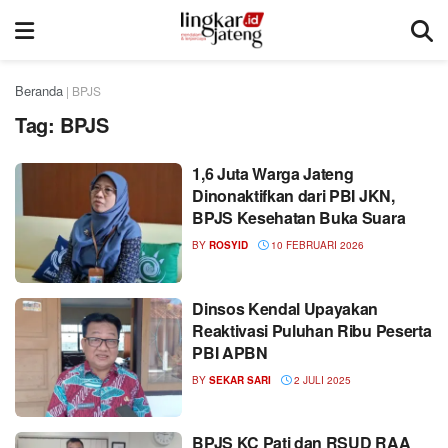
Beranda
|
BPJS
Tag:
BPJS
1,6 Juta Warga Jateng
Dinonaktifkan dari PBI JKN,
BPJS Kesehatan Buka Suara
BY
ROSYID
10 FEBRUARI 2026
Dinsos Kendal Upayakan
Reaktivasi Puluhan Ribu Peserta
PBI APBN
BY
SEKAR SARI
2 JULI 2025
BPJS KC Pati dan RSUD RAA