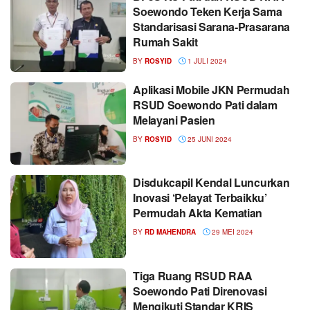
Soewondo Teken Kerja Sama
Standarisasi Sarana-Prasarana
Rumah Sakit
BY
ROSYID
1 JULI 2024
Aplikasi Mobile JKN Permudah
RSUD Soewondo Pati dalam
Melayani Pasien
BY
ROSYID
25 JUNI 2024
Disdukcapil Kendal Luncurkan
Inovasi ‘Pelayat Terbaikku’
Permudah Akta Kematian
BY
RD MAHENDRA
29 MEI 2024
Tiga Ruang RSUD RAA
Soewondo Pati Direnovasi
Mengikuti Standar KRIS