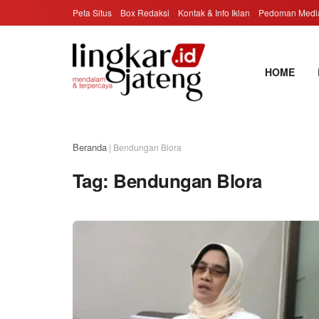
Peta Situs
Box Redaksi
Kontak & Info Iklan
Pedoman Media
HOME
Beranda
|
Bendungan Blora
Tag:
Bendungan Blora