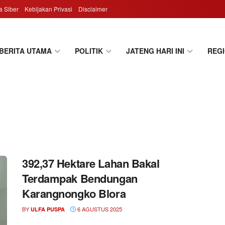
 Siber
Kebijakan Privasi
Disclaimer
BERITA UTAMA
POLITIK
JATENG HARI INI
REG
392,37 Hektare Lahan Bakal
Terdampak Bendungan
Karangnongko Blora
BY
6 AGUSTUS 2025
ULFA PUSPA