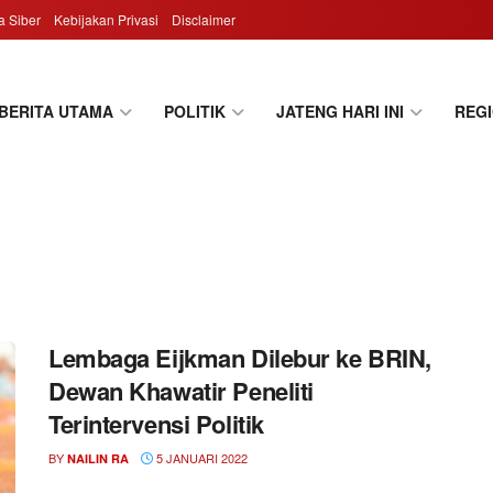
 Siber
Kebijakan Privasi
Disclaimer
BERITA UTAMA
POLITIK
JATENG HARI INI
REG
Lembaga Eijkman Dilebur ke BRIN,
Dewan Khawatir Peneliti
Terintervensi Politik
BY
5 JANUARI 2022
NAILIN RA