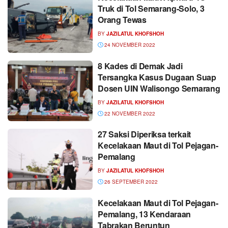
Truk di Tol Semarang-Solo, 3
Orang Tewas
BY
JAZILATUL KHOFSHOH
24 NOVEMBER 2022
8 Kades di Demak Jadi
Tersangka Kasus Dugaan Suap
Dosen UIN Walisongo Semarang
BY
JAZILATUL KHOFSHOH
22 NOVEMBER 2022
27 Saksi Diperiksa terkait
Kecelakaan Maut di Tol Pejagan-
Pemalang
BY
JAZILATUL KHOFSHOH
26 SEPTEMBER 2022
Kecelakaan Maut di Tol Pejagan-
Pemalang, 13 Kendaraan
Tabrakan Beruntun