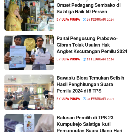
Omzet Pedagang Sembako di
Salatiga Naik 50 Persen
BY
ULFA PUSPA
24 FEBRUARI 2024
Partai Pengusung Prabowo-
Gibran Tolak Usulan Hak
Angket Kecurangan Pemilu 2024
BY
ULFA PUSPA
23 FEBRUARI 2024
Bawaslu Blora Temukan Selisih
Hasil Penghitungan Suara
Pemilu 2024 di 8 TPS
BY
ULFA PUSPA
23 FEBRUARI 2024
Ratusan Pemilih di TPS 23
Kumpulrejo Salatiga Ikuti
Pemungutan Suara Ulang Hari