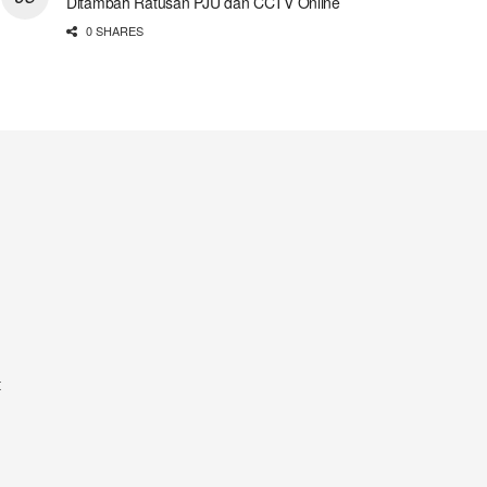
Ditambah Ratusan PJU dan CCTV Online
0 SHARES
t