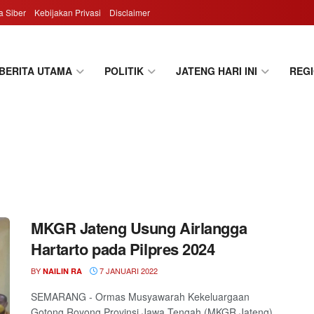
 Siber
Kebijakan Privasi
Disclaimer
BERITA UTAMA
POLITIK
JATENG HARI INI
REG
MKGR Jateng Usung Airlangga
Hartarto pada Pilpres 2024
BY
7 JANUARI 2022
NAILIN RA
SEMARANG - Ormas Musyawarah Kekeluargaan
Gotong Royong Provinsi Jawa Tengah (MKGR Jateng)