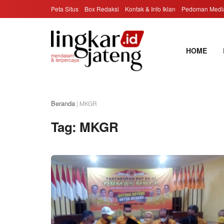
Peta Situs
Box Redaksi
Kontak & Info Iklan
Pedoman Media
HOME
Beranda
|
MKGR
Tag:
MKGR