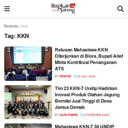
Beranda
|
KKN
Tag:
KKN
Ratusan Mahasiswa KKN
Diterjunkan di Blora, Bupati Arief
Minta Kontribusi Penanganan
ATS
BY
ROSYID
22 JULI 2026
Tim 23 KKN-T Undip Hadirkan
Inovasi Produk Olahan Jagung
Bernilai Jual Tinggi di Desa
Jamus Demak
BY
ULFA PUSPA
6 FEBRUARI 2026
Mahasiswa KKN-T 36 UNDIP