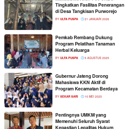
Tingkatkan Fasilitas Penerangan
di Desa Tangkisan Purworejo
BY
ULFA PUSPA
21 JANUARI 2026
Pemkab Rembang Dukung
Program Pelatihan Tanaman
Herbal Keluarga
BY
ULFA PUSPA
5 AGUSTUS 2025
Gubernur Jateng Dorong
Mahasiswa KKN Aktif di
Program Kecamatan Berdaya
BY
SEKAR SARI
10 MEI 2025
Pentingnya UMKM yang
Memenuhi Seluruh Syarat
Kepastian Legalitas Hukum