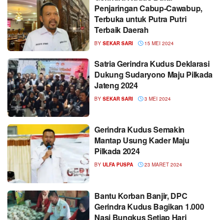
Penjaringan Cabup-Cawabup,
Terbuka untuk Putra Putri
Terbaik Daerah
BY
SEKAR SARI
15 MEI 2024
Satria Gerindra Kudus Deklarasi
Dukung Sudaryono Maju Pilkada
Jateng 2024
BY
SEKAR SARI
3 MEI 2024
Gerindra Kudus Semakin
Mantap Usung Kader Maju
Pilkada 2024
BY
ULFA PUSPA
23 MARET 2024
Bantu Korban Banjir, DPC
Gerindra Kudus Bagikan 1.000
Nasi Bungkus Setiap Hari