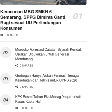
Keracunan MBG SMKN 6
Semarang, SPPG Diminta Ganti
Rugi sesuai UU Perlindungan
Konsumen
0 SHARES
Murdoko Apresiasi Catatan Sejarah Kendal,
Usulkan Dibukukan untuk Generasi
Mendatang
0 SHARES
Grobogan Hanya Ajukan Formasi Tenaga
Kesehatan dan Teknis untuk CPNS 2026
0 SHARES
KPK Resmi Tahan Eks Menag Yaqut terkait
Kasus Kuota Haji
0 SHARES