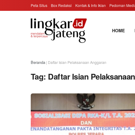
Peta Situs
Box Redaksi
Kontak & Info Iklan
Pedoman Media
HOME
Beranda
|
Daftar Isian Pelaksanaan Anggaran
Tag:
Daftar Isian Pelaksanaa