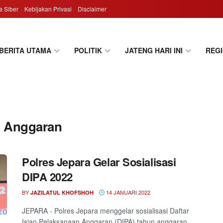
 Siber
Kebijakan Privasi
Disclaimer
BERITA UTAMA
POLITIK
JATENG HARI INI
REG
n Anggaran
Polres Jepara Gelar Sosialisasi
DIPA 2022
BY
14 JANUARI 2022
JAZILATUL KHOFSHOH
JEPARA - Polres Jepara menggelar sosialisasi Daftar
Isian Pelaksanaan Anggaran (DIPA) tahun anggaran