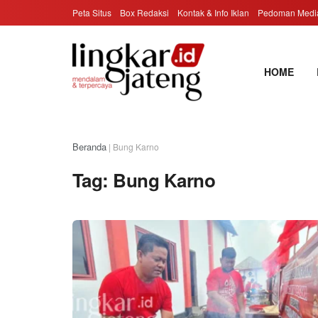
Peta Situs
Box Redaksi
Kontak & Info Iklan
Pedoman Media
HOME
Beranda
|
Bung Karno
Tag:
Bung Karno