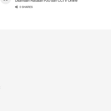
Ditambah Ratusan PJU dan CCTV Online
0 SHARES
t