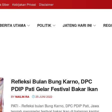
 Siber
Kebijakan Privasi
Disclaimer
BERITA UTAMA
POLITIK
JATENG HARI INI
REG
Refleksi Bulan Bung Karno, DPC
PDIP Pati Gelar Festival Bakar Ikan
BY
25 JUNI 2022
NAILIN RA
PATI - Refleksi bulan Bung Karno, DPC PDIP Pati, Jawa
tengah menggelar festival bakar ikan di halaman kantor