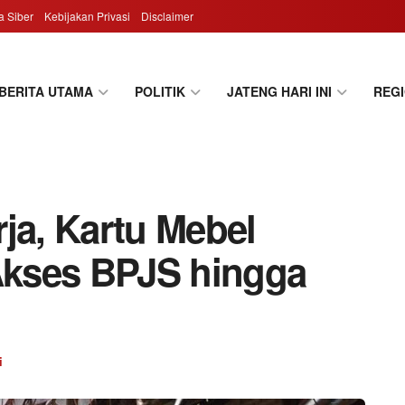
 Siber
Kebijakan Privasi
Disclaimer
BERITA UTAMA
POLITIK
JATENG HARI INI
REG
ja, Kartu Mebel
 Akses BPJS hingga
i