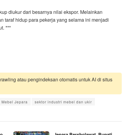
ukup diukur dari besarnya nilai ekspor. Melainkan
 taraf hidup para pekerja yang selama ini menjadi
. ***
awling atau pengindeksan otomatis untuk AI di situs
u Mebel Jepara
sektor industri mebel dan ukir
ko
Jepara Bersholawat, Bupati