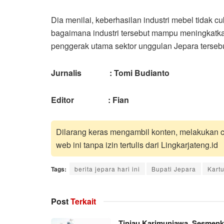
Dia menilai, keberhasilan industri mebel tidak c
bagaimana industri tersebut mampu meningkatkan
penggerak utama sektor unggulan Jepara tersebut
Jurnalis : Tomi Budianto
Editor : Fian
Dilarang keras mengambil konten, melakukan cr
web ini tanpa izin tertulis dari Lingkarjateng.id
Tags:
berita jepara hari ini
Bupati Jepara
Kart
Post
Terkait
Tinjau Karimunjawa, Sesmen