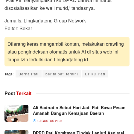
“Pak Plt menyampaikan ke DPRD bahwa ini harus
disosialisasikan ke wali murid,” tandasnya.
Jurnalis: Lingkarjateng Group Network
Editor: Sekar
Dilarang keras mengambil konten, melakukan crawling
atau pengindeksan otomatis untuk AI di situs web ini
tanpa izin tertulis dari Lingkarjateng.id
Tags:
Berita Pati
berita pati terkini
DPRD Pati
Post
Terkait
Ali Badrudin Sebut Hari Jadi Pati Bawa Pesan
Amanah Bangun Kemajuan Daerah
8 AGUSTUS 2026
DPRD Pati Komitmen Tindak Lanjuti Aspirasi