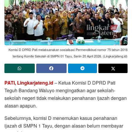
Komisi D DPRD Pati melaksanakan sosialisasi Permendikbud nomor 75 tahun 2016
tentang Komite Sekolah di SMPN 01 Tayu, Senin 20 April 2026. (Lingkarjateng.id)
PATI, Lingkarjateng.id
– Ketua Komisi D DPRD Pati
Teguh Bandang Waluyo mengingatkan agar sekolah-
sekolah negeri tidak melakukan penahanan ijazah dengan
alasan apapun.
Sebelumnya, komisi D menemukan kasus penahanan
ijazah di SMPN 1 Tayu, dengan alasan belum membayar