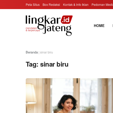
Peta Situs
Box Redaksi
Kontak & Info Iklan
Pedoman Media
HOME
Beranda
|
sinar biru
Tag:
sinar biru