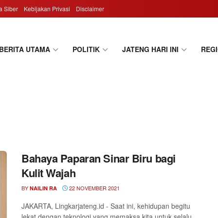
 Siber
Kebijakan Privasi
Disclaimer
BERITA UTAMA
POLITIK
JATENG HARI INI
REG
Bahaya Paparan Sinar Biru bagi
Kulit Wajah
BY
22 NOVEMBER 2021
NAILIN RA
JAKARTA, Lingkarjateng.id - Saat ini, kehidupan begitu
lekat dengan teknologi yang memaksa kita untuk selalu