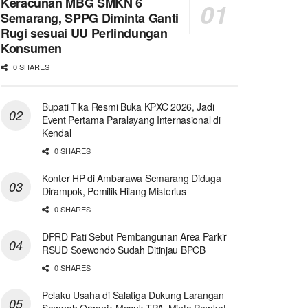
Keracunan MBG SMKN 6
Semarang, SPPG Diminta Ganti
Rugi sesuai UU Perlindungan
Konsumen
0 SHARES
Bupati Tika Resmi Buka KPXC 2026, Jadi
Event Pertama Paralayang Internasional di
Kendal
0 SHARES
Konter HP di Ambarawa Semarang Diduga
Dirampok, Pemilik Hilang Misterius
0 SHARES
DPRD Pati Sebut Pembangunan Area Parkir
RSUD Soewondo Sudah Ditinjau BPCB
0 SHARES
Pelaku Usaha di Salatiga Dukung Larangan
Sampah Organik Masuk TPA, Minta Pemkot