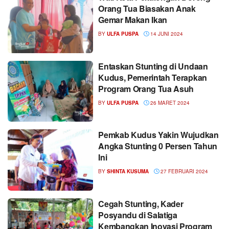
Orang Tua Biasakan Anak
Gemar Makan Ikan
BY
ULFA PUSPA
14 JUNI 2024
Entaskan Stunting di Undaan
Kudus, Pemerintah Terapkan
Program Orang Tua Asuh
BY
ULFA PUSPA
26 MARET 2024
Pemkab Kudus Yakin Wujudkan
Angka Stunting 0 Persen Tahun
Ini
BY
SHINTA KUSUMA
27 FEBRUARI 2024
Cegah Stunting, Kader
Posyandu di Salatiga
Kembangkan Inovasi Program