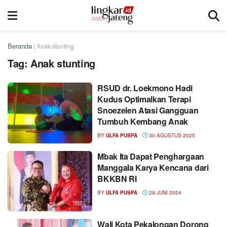
Beranda
|
Anak stunting
Tag:
Anak stunting
RSUD dr. Loekmono Hadi
Kudus Optimalkan Terapi
Snoezelen Atasi Gangguan
Tumbuh Kembang Anak
BY
ULFA PUSPA
30 AGUSTUS 2025
Mbak Ita Dapat Penghargaan
Manggala Karya Kencana dari
BKKBN RI
BY
ULFA PUSPA
29 JUNI 2024
Wali Kota Pekalongan Dorong