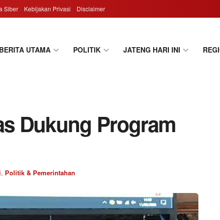
 Siber
Kebijakan Privasi
Disclaimer
BERITA UTAMA
POLITIK
JATENG HARI INI
REG
as Dukung Program
i
,
Politik & Pemerintahan