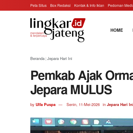
Peta Situs
Box Redaksi
Kontak & Info Iklan
Pedoman Media
HOME
Beranda
Jepara Hari Ini
|
Pemkab Ajak Orm
Jepara MULUS
by
Ulfa Puspa
Senin, 11-Mei-2026
in
Jepara Hari In