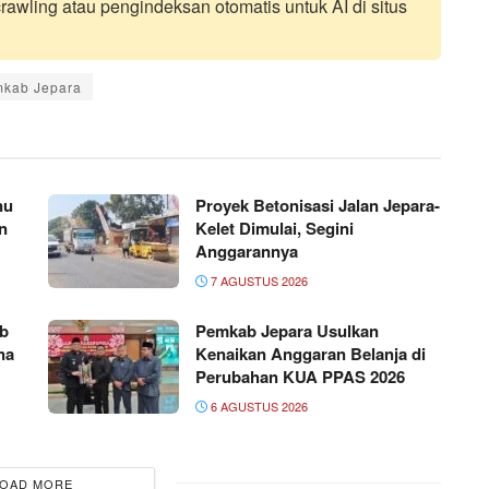
awling atau pengindeksan otomatis untuk AI di situs
kab Jepara
nu
Proyek Betonisasi Jalan Jepara-
n
Kelet Dimulai, Segini
Anggarannya
7 AGUSTUS 2026
ab
Pemkab Jepara Usulkan
na
Kenaikan Anggaran Belanja di
Perubahan KUA PPAS 2026
6 AGUSTUS 2026
OAD MORE