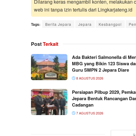
Dilarang keras mengambil konten, melakukan cr
web ini tanpa izin tertulis dari Lingkarjateng.id
Tags:
Berita Jepara
Jepara
Kesbangpol
Pem
Post
Terkait
Ada Bakteri Salmonella di Me
MBG yang Bikin 123 Siswa da
Guru SMPN 2 Jepara Diare
8 AGUSTUS 2026
Persiapan Pilbup 2029, Pemk
Jepara Bentuk Rancangan Da
Cadangan
7 AGUSTUS 2026
L