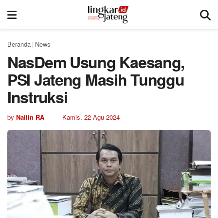
Beranda
News
|
NasDem Usung Kaesang,
PSI Jateng Masih Tunggu
Instruksi
by
Nailin RA
Kamis, 22-Agu-2024