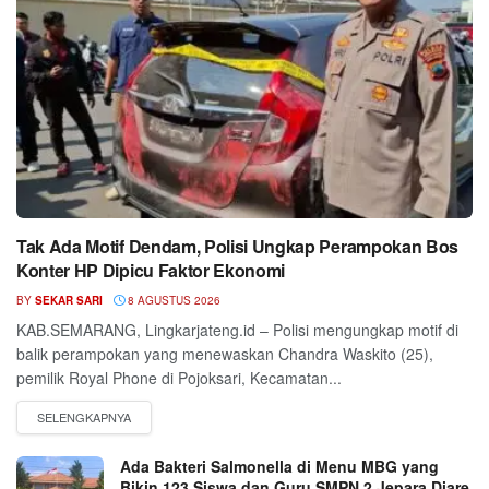
Tak Ada Motif Dendam, Polisi Ungkap Perampokan Bos
Konter HP Dipicu Faktor Ekonomi
BY
SEKAR SARI
8 AGUSTUS 2026
KAB.SEMARANG, Lingkarjateng.id – Polisi mengungkap motif di
balik perampokan yang menewaskan Chandra Waskito (25),
pemilik Royal Phone di Pojoksari, Kecamatan...
Ada Bakteri Salmonella di Menu MBG yang
Bikin 123 Siswa dan Guru SMPN 2 Jepara Diare