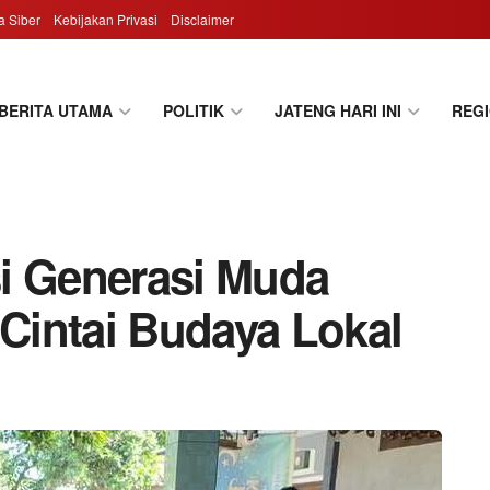
 Siber
Kebijakan Privasi
Disclaimer
BERITA UTAMA
POLITIK
JATENG HARI INI
REG
i Generasi Muda
 Cintai Budaya Lokal