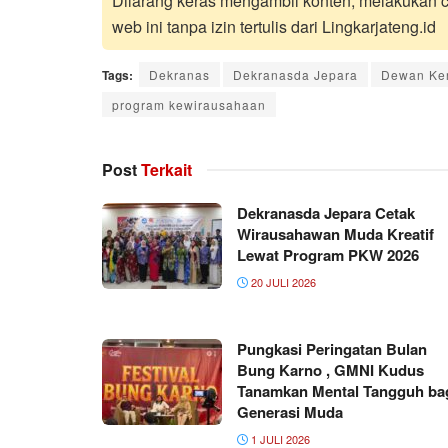
Dilarang keras mengambil konten, melakukan cr
web ini tanpa izin tertulis dari Lingkarjateng.id
Tags:
Dekranas
Dekranasda Jepara
Dewan Ker
program kewirausahaan
Post
Terkait
Dekranasda Jepara Cetak
Wirausahawan Muda Kreatif
Lewat Program PKW 2026
20 JULI 2026
Pungkasi Peringatan Bulan
Bung Karno , GMNI Kudus
Tanamkan Mental Tangguh ba
Generasi Muda
1 JULI 2026