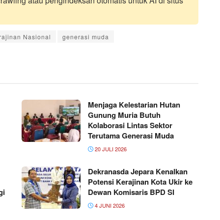
awling atau pengindeksan otomatis untuk AI di situs
ajinan Nasional
generasi muda
Menjaga Kelestarian Hutan
Gunung Muria Butuh
Kolaborasi Lintas Sektor
Terutama Generasi Muda
20 JULI 2026
Dekranasda Jepara Kenalkan
Potensi Kerajinan Kota Ukir ke
gi
Dewan Komisaris BPD SI
4 JUNI 2026