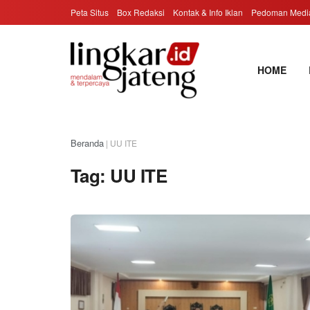
Peta Situs
Box Redaksi
Kontak & Info Iklan
Pedoman Media
HOME
Beranda
|
UU ITE
Tag:
UU ITE