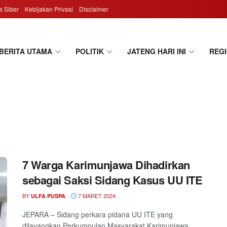
 Siber
Kebijakan Privasi
Disclaimer
BERITA UTAMA
POLITIK
JATENG HARI INI
REG
7 Warga Karimunjawa Dihadirkan
sebagai Saksi Sidang Kasus UU ITE
BY
7 MARET 2024
ULFA PUSPA
JEPARA – Sidang perkara pidana UU ITE yang
dilayangkan Perkumpulan Masyarakat Karimunjawa