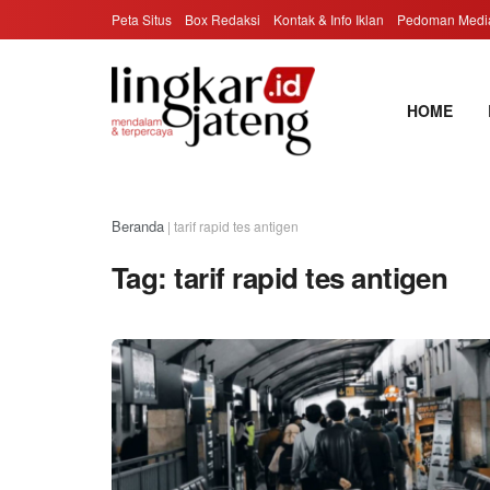
Peta Situs
Box Redaksi
Kontak & Info Iklan
Pedoman Media
HOME
Beranda
|
tarif rapid tes antigen
Tag:
tarif rapid tes antigen