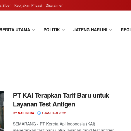
 Siber
Kebijakan Privasi
Disclaimer
BERITA UTAMA
POLITIK
JATENG HARI INI
REG
PT KAI Terapkan Tarif Baru untuk
Layanan Test Antigen
BY
1 JANUARI 2022
NAILIN RA
SEMARANG - PT Kereta Api Indonesia (KAI)
menerapkan tarif baru untuk layanan rapid test antigen