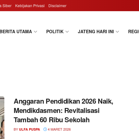
 Siber
Kebijakan Privasi
Disclaimer
BERITA UTAMA
POLITIK
JATENG HARI INI
REG
Anggaran Pendidikan 2026 Naik,
Mendikdasmen: Revitalisasi
Tambah 60 Ribu Sekolah
BY
4 MARET 2026
ULFA PUSPA