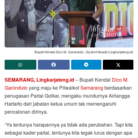
Bupati Kendal Dico M. Ganinduto. (Syahril Muadz/Lingkarjateng.id)
SEMARANG, Lingkarjateng.id
– Bupati Kendal
Dico M.
Ganinduto
yang maju ke Pilwalkot
Semarang
berdasarkan
penugasan Partai Golkar, mengaku mundurnya Airlangga
Hartarto dari jabatan ketua umum tak memengaruhi
pencalonan dirinya.
“Ya tentunya harapannya ya tidak ada perubahan. Tapi kita
sebagai kader partai, tentunya kita tegak lurus dengan apa