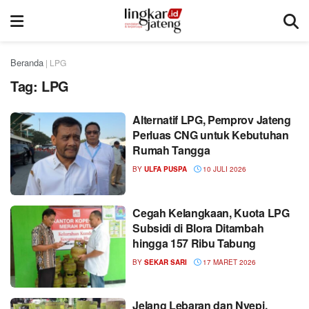
Beranda
|
LPG
Tag:
LPG
Alternatif LPG, Pemprov Jateng
Perluas CNG untuk Kebutuhan
Rumah Tangga
BY
ULFA PUSPA
10 JULI 2026
Cegah Kelangkaan, Kuota LPG
Subsidi di Blora Ditambah
hingga 157 Ribu Tabung
BY
SEKAR SARI
17 MARET 2026
Jelang Lebaran dan Nyepi,