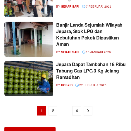
BY
SEKAR SARI
7 FEBRUARI 2026
Banjir Landa Sejumlah Wilayah
Jepara, Stok LPG dan
Kebutuhan Pokok Dipastikan
Aman
BY
SEKAR SARI
15 JANUARI 2026
Jepara Dapat Tambahan 18 Ribu
Tabung Gas LPG 3 Kg Jelang
Ramadhan
BY
ROSYID
27 FEBRUARI 2025
1
2
…
4