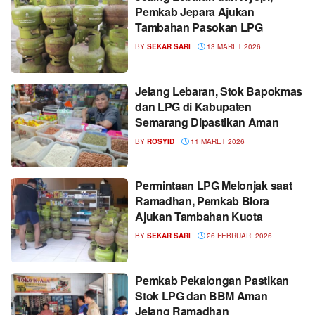
Pemkab Jepara Ajukan
Tambahan Pasokan LPG
BY
SEKAR SARI
13 MARET 2026
Jelang Lebaran, Stok Bapokmas
dan LPG di Kabupaten
Semarang Dipastikan Aman
BY
ROSYID
11 MARET 2026
Permintaan LPG Melonjak saat
Ramadhan, Pemkab Blora
Ajukan Tambahan Kuota
BY
SEKAR SARI
26 FEBRUARI 2026
Pemkab Pekalongan Pastikan
Stok LPG dan BBM Aman
Jelang Ramadhan