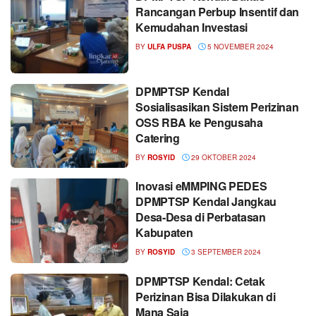
Rancangan Perbup Insentif dan
Kemudahan Investasi
BY
ULFA PUSPA
5 NOVEMBER 2024
DPMPTSP Kendal
Sosialisasikan Sistem Perizinan
OSS RBA ke Pengusaha
Catering
BY
ROSYID
29 OKTOBER 2024
Inovasi eMMPING PEDES
DPMPTSP Kendal Jangkau
Desa-Desa di Perbatasan
Kabupaten
BY
ROSYID
3 SEPTEMBER 2024
DPMPTSP Kendal: Cetak
Perizinan Bisa Dilakukan di
Mana Saja